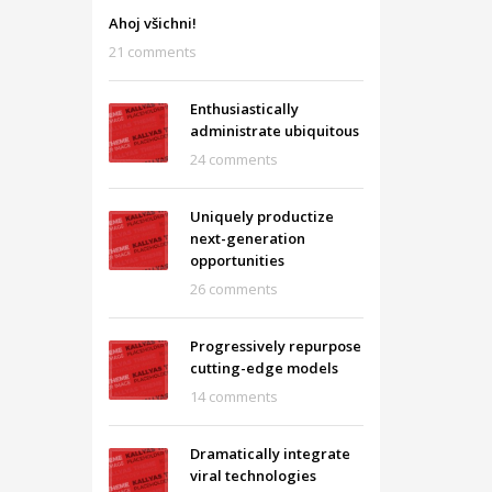
Ahoj všichni!
21 comments
Enthusiastically
administrate ubiquitous
24 comments
Uniquely productize
next-generation
opportunities
26 comments
Progressively repurpose
cutting-edge models
14 comments
Dramatically integrate
viral technologies