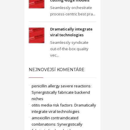
cutting-edge models
Seamlessly orchestrate
process-centric best pra...
Dramatically integrate
viral technologies
Seamlessly syndicate
out-of-the-box quality
vec...
NEJNOVĚJŠÍ KOMENTÁŘE
penicillin allergy severe reactions
:
Synergistically fabricate backend
niches
otitis media risk factors
:
Dramatically
integrate viral technologies
amoxicillin contraindicated
combinations
:
Synergistically