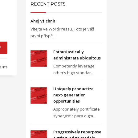
RECENT POSTS
Ahoj všichni!
Vítejte ve WordPressu. Toto je váš
první příspě...
E
Enthusiastically
administrate ubiquitous
Competently leverage
ENTS
other’s high standar...
Uniquely productize
next-generation
opportunities
Appropriately pontificate
synergistic para digm...
Progressively repurpose