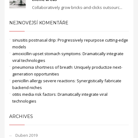
Collaboratively grow bricks-and-clicks outsourc...
NEJNOVĚJŠÍ KOMENTÁŘE
sinusitis postnasal drip
:
Progressively repurpose cutting-edge
models
amoxicillin upset stomach symptoms
:
Dramatically integrate
viral technologies
pneumonia shortness of breath
:
Uniquely productize next-
generation opportunities
penicillin allergy severe reactions
:
Synergistically fabricate
backend niches
otitis media risk factors
:
Dramatically integrate viral
technologies
ARCHIVES
Duben 2019